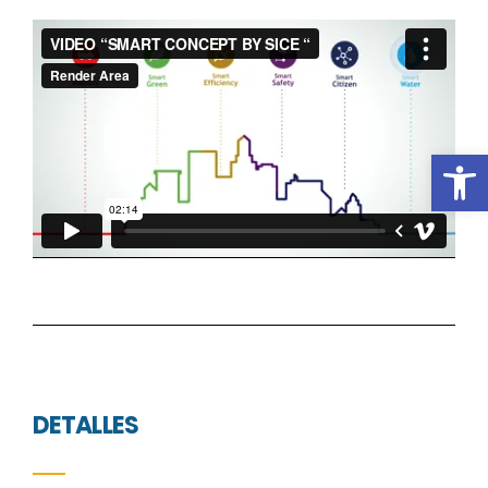
Abrir b
DETALLES