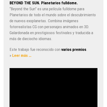
BEYOND THE SUN. Planetarios fulldome.
“Beyond the Sun” es una película fulldome para
Planetarios de todo el mundo sobre el descubrimiento
de nuevos exoplanetas. Combina imágenes
fotorrealistas CG con personajes animados en 3D.
Galardonada en prestigiosos festivales y traducida a
más de dieciocho idiomas.
Este trabajo fue reconocido con
varios premios
.
»
Leer más …