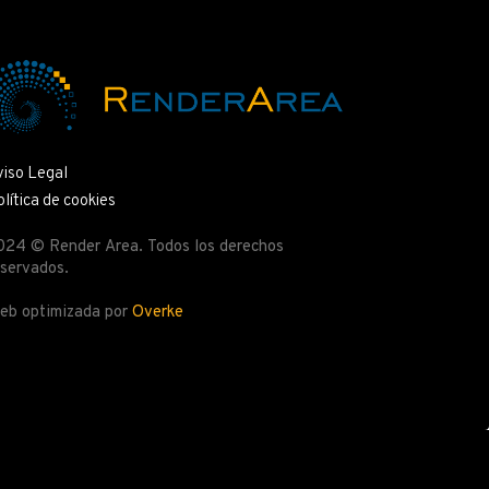
viso Legal
lítica de cookies
024 © Render Area. Todos los derechos
eservados.
eb optimizada por
Overke