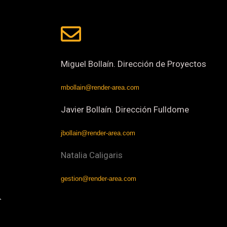
Miguel Bollaín. Dirección de Proyectos
mbollain@render-area.com
Javier Bollaín. Dirección Fulldome
jbollain@render-area.com
Natalia Caligaris
gestion@render-area.com