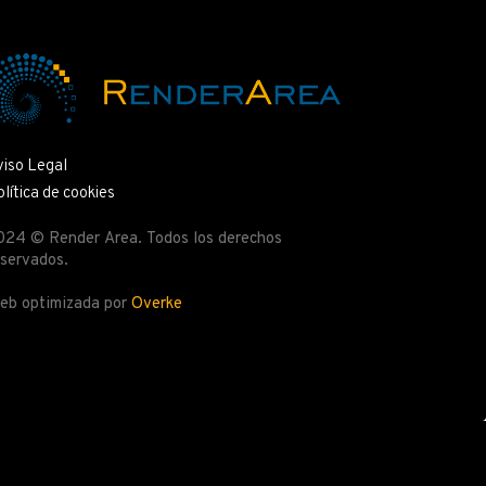
viso Legal
lítica de cookies
024 © Render Area. Todos los derechos
eservados.
eb optimizada por
Overke