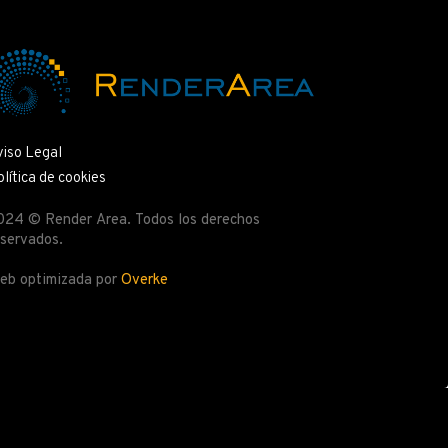
viso Legal
lítica de cookies
024 © Render Area. Todos los derechos
eservados.
eb optimizada por
Overke